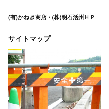
(有)かねき商店・(株)明石活州ＨＰ
サイトマップ