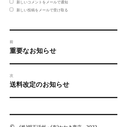
新しいコメントをメールで通知
新しい投稿をメールで受け取る
投
前
稿
重要なお知らせ
過
去
ナ
の
ビ
投
次
稿:
ゲ
送料改定のお知らせ
次
の
ー
投
シ
稿:
ョ
© (株)明石活州・(有)かねき商店 2022