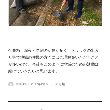
仕事柄、深夜～早朝の活動が多く、トラックの出入
り等で地域の住民の方々にはご理解をいただくこと
が多いので、今後もこのように地域のための活動は
続けていきたいと思います。
投
yusuke
投
2017年2月6日
カ
未分類
稿
稿
テ
者
日:
ゴ
リ
ー