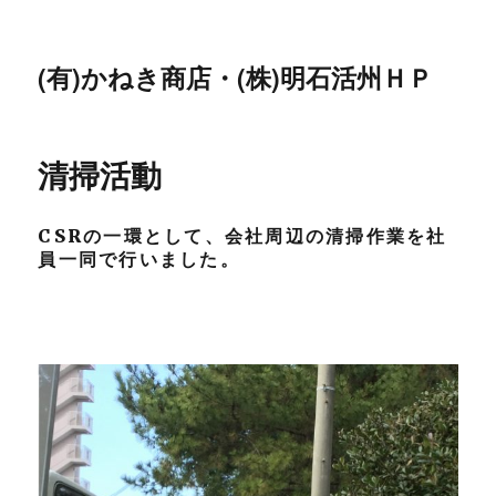
(有)かねき商店・(株)明石活州ＨＰ
清掃活動
CSRの一環として、会社周辺の清掃作業を社
員一同で行いました。